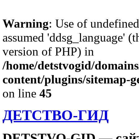
Warning
: Use of undefine
assumed 'ddsg_language' (th
version of PHP) in
/home/detstvogid/domains
content/plugins/sitemap-g
on line
45
ДЕТСТВО-ГИД
DETSTVO-GID — сайт 