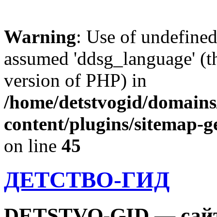
Warning
: Use of undefine
assumed 'ddsg_language' (th
version of PHP) in
/home/detstvogid/domains
content/plugins/sitemap-g
on line
45
ДЕТСТВО-ГИД
DETSTVO-GID — сайт 