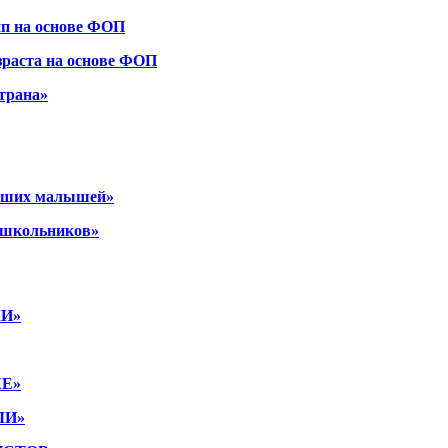
пп на основе ФОП
зраста на основе ФОП
трана»
наших малышей»
дошкольников»
И»
КЕ»
ЛИ»