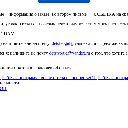
ме – информация о заказе, во втором письме —
ССЫЛКА
на ск
 идут как рассылка, поэтому некоторым коллегам могут попасть
ку СПАМ.
))) напишите мне на почту
detstvogid@yandex.ru
и я сразу же вы
меня: напишите на почту
detstvogid@yandex.ru
о том, что хотите
онной почте и вышлю чек об оплате.
П
Рабочая программа воспитателя на основе ФОП
Рабочая прогр
тельности
ОП