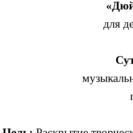
«Дюй
для д
Су
музыкаль
Цель:
Раскрытие творческ