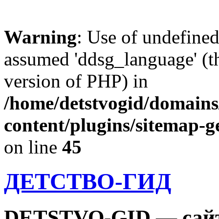
Warning
: Use of undefine
assumed 'ddsg_language' (th
version of PHP) in
/home/detstvogid/domains
content/plugins/sitemap-g
on line
45
ДЕТСТВО-ГИД
DETSTVO-GID — сайт 