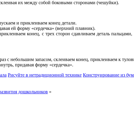
склеивая их между собой боковыми сторонами (чешуйки).
пускаем и приклеиваем конец детали.
давая ей форму «сердечка» (верхний плавник).
риклеиваем конец, с трех сторон сдавливаем деталь пальцами,
раз с небольшим запасом, склеиваем конец, приклеиваем к туло
внутрь, придавая форму «сердечка».
ала
Рисуйте в нетрадиционной технике
Конструирование из бум
развития дошкольников
»