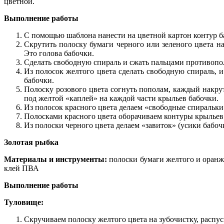
цветной.
Выполнение работы
С помощью шаблона нанести на цветной картон контур б
Скрутить полоску бумаги черного или зеленого цвета на 
Это голова бабочки.
Сделать свободную спираль и сжать пальцами противопол
Из полосок желтого цвета сделать свободную спираль, 
бабочки.
Полоску розового цвета согнуть пополам, каждый накрут
под желтой «каплей» на каждой части крыльев бабочки.
Из полосок красного цвета делаем «свободные спиральки
Полосками красного цвета оборачиваем контуры крыльев
Из полоски черного цвета делаем «завиток» (усики бабоч
Золотая рыбка
Материалы и инструменты:
полоски бумаги желтого и оранже
клей ПВА
Выполнение работы
Туловище:
Скручиваем полоску желтого цвета на зубочистку, распус