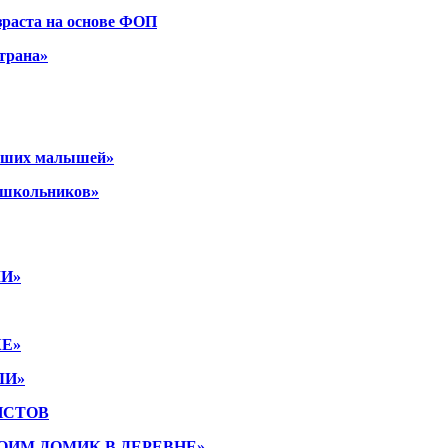
зраста на основе ФОП
трана»
наших малышей»
дошкольников»
И»
КЕ»
ЛИ»
ИСТОВ
ОИМ ДОМИК В ДЕРЕВНЕ»