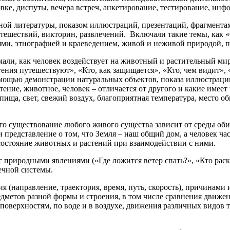
овке, диспуты, вечера встреч, анкетирование, тестирование, ин
нной литературы, показом иллюстраций, презентаций, фрагмен
тешествий, викторин, развлечений. Включали такие темы, как «
ми, этнографией и краеведением, живой и неживой природой, по
али, как человек воздействует на животный и растительный мир,
ения путешествуют», «Кто, как защищается», «Кто, чем видит», 
мощью демонстрации натуральных объектов, показа иллюстраци
тение, животное, человек – отличается от другого и какие имеет
ща, свет, свежий воздух, благоприятная температура, место об
то существование любого живого существа зависит от среды об
представление о том, что Земля – наш общий дом, а человек ча
остояние животных и растений при взаимодействии с ними.
природными явлениями («Где ложится ветер спать?», «Кто раскр
ечной системы.
(направление, траектория, время, путь, скорость), причинами 
дметов разной формы и строения, в том числе сравнения движен
оверхностям, по воде и в воздухе, движения различных видов т