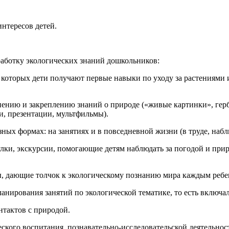
нтересов детей.
работку экологических знаний дошкольников:
 в которых дети получают первые навыки по уходу за растения
нию и закреплению знаний о природе («живые картинки», герба
и, презентации, мультфильмы).
ных формах: на занятиях и в повседневной жизни (в труде, наблю
улки, экскурсии, помогающие детям наблюдать за погодой и при
ы, дающие толчок к экологическому познанию мира каждым реб
анирования занятий по экологической тематике, то есть включал
нтактов с природой.
еского воспитания, познавательно-исследовательской деятельно