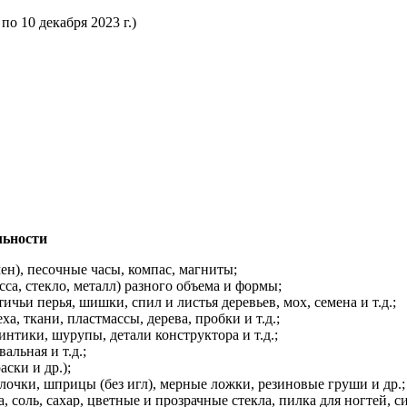
о 10 декабря 2023 г.)
льности
н), песочные часы, компас, магниты;
са, стекло, металл) разного объема и формы;
чьи перья, шишки, спил и листья деревьев, мох, семена и т.д.;
, ткани, пластмассы, дерева, пробки и т.д.;
интики, шурупы, детали конструктора и т.д.;
альная и т.д.;
ски и др.);
очки, шприцы (без игл), мерные ложки, резиновые груши и др.;
соль, сахар, цветные и прозрачные стекла, пилка для ногтей, си