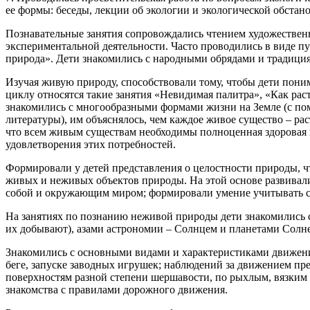
ее формы: беседы, лекции об экологии и экологической обстан
Познавательные занятия сопровождались чтением художестве
экспериментальной деятельности. Часто проводились в виде пу
природа». Дети знакомились с народными обрядами и традиция
Изучая живую природу, способствовали тому, чтобы дети поним
циклу относятся такие занятия «Невидимая палитра», «Как раст
знакомились с многообразными формами жизни на Земле (с по
литературы), им объяснялось, чем каждое живое существо – рас
что всем живым существам необходимы полноценная здоровая пи
удовлетворения этих потребностей.
Формировали у детей представления о целостности природы, ч
живых и неживых объектов природы. На этой основе развивали 
собой и окружающим миром; формировали умение учитывать с
На занятиях по познанию неживой природы дети знакомились с 
их добывают), азами астрономии – Солнцем и планетами Солн
Знакомились с основными видами и характеристиками движения 
беге, запуске заводных игрушек; наблюдений за движением пре
поверхностям разной степени шершавости, по рыхлым, вязким п
знакомства с правилами дорожного движения.