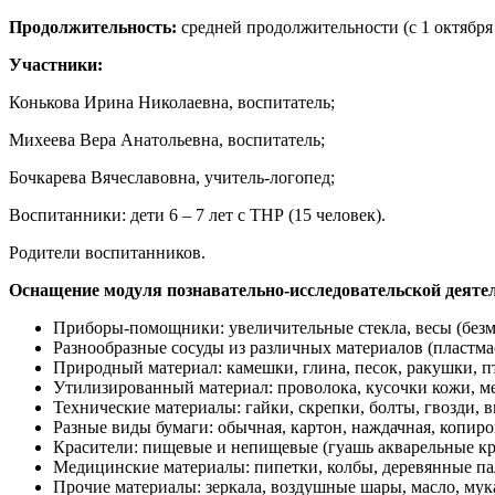
Продолжительность:
средней продолжительности (с 1 октября п
Участники:
Конькова Ирина Николаевна, воспитатель;
Михеева Вера Анатольевна, воспитатель;
Бочкарева Вячеславовна, учитель-логопед;
Воспитанники: дети 6 – 7 лет с ТНР (15 человек).
Родители воспитанников.
Оснащение модуля познавательно-исследовательской деяте
Приборы-помощники: увеличительные стекла, весы (безме
Разнообразные сосуды из различных материалов (пластмас
Природный материал: камешки, глина, песок, ракушки, пти
Утилизированный материал: проволока, кусочки кожи, меха
Технические материалы: гайки, скрепки, болты, гвозди, в
Разные виды бумаги: обычная, картон, наждачная, копиров
Красители: пищевые и непищевые (гуашь акварельные кра
Медицинские материалы: пипетки, колбы, деревянные пал
Прочие материалы: зеркала, воздушные шары, масло, мука, 