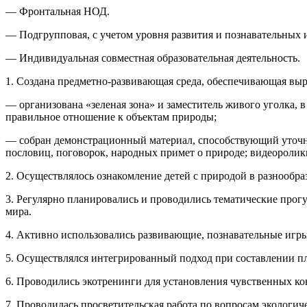
— Фронтальная НОД.
— Подгрупповая, с учетом уровня развития и познавательных и
— Индивидуальная совместная образовательная деятельность.
1. Создана предметно-развивающая среда, обеспечивающая вы
— организована «зеленая зона» и заместитель живого уголка,
правильное отношение к объектам природы;
— собран демонстрационный материал, способствующий уточне
пословиц, поговорок, народных примет о природе; видеоролик
2. Осуществлялось ознакомление детей с природой в разнообраз
3. Регулярно планировались и проводились тематические прог
мира.
4. Активно использовались развивающие, познавательные игр
5. Осуществлялся интегрированный подход при составлении пл
6. Проводились экотренинги для установления чувственных ко
7. Проводилась просветительская работа по вопросам экологич