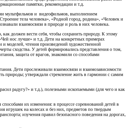
формационные памятки, рекомендации и т.д.
тами мультфильмов и видеофильмов, выполнением
Строение тела человека», «Родной город, родина», «Человек и
знавали взаимосвязи в природе и роль в них человека.
 как должен вести себя, чтобы сохранить природу. К этому
«Чей нос лучше» и т.д. Дети на конкретных примерах
и и моделей, чтения произведений художественной
 черты сходства. У детей формировались представления о том,
итания, защита от врагов, знакомили со способами
итания. Дети прослеживали взаимосвязи и взаимозависимости
сть природы; утверждали стремление жить в гармонии с самим
асил радугу?» и т.д.), полезными ископаемыми (для чего и как
и способами их изменения: в процессе соревнований детей в
ия игрушек на колесах и без них, предметов по твердым
ранспорта; изучения правил безопасного поведения на дорогах,