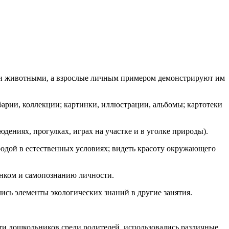
ми и животными, а взрослые личным примером демонстрируют им
рии, коллекции; картинки, иллюстрации, альбомы; картотеки
дениях, прогулках, играх на участке и в уголке природы).
родой в естественных условиях; видеть красоту окружающего
енком и самопознанию личности.
ись элементы экологических знаний в другие занятия.
сти дошкольников среди родителей, использовались различные