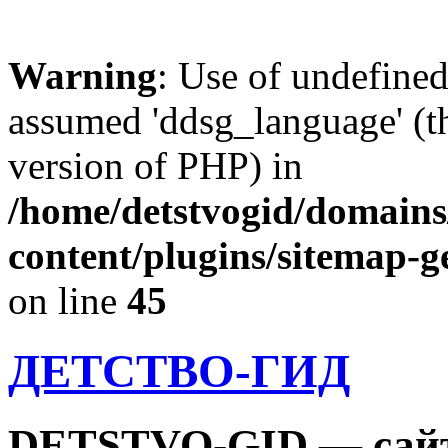
Warning
: Use of undefine
assumed 'ddsg_language' (th
version of PHP) in
/home/detstvogid/domains
content/plugins/sitemap-g
on line
45
ДЕТСТВО-ГИД
DETSTVO-GID — сайт 