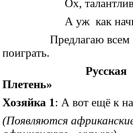
Ох, талантливый нар
А уж как начнёт игр
Предлагаю всем вст
поиграть.
Русская 
Плетень»
Хозяйка 1
: А вот ещё к н
(Появляются африкански