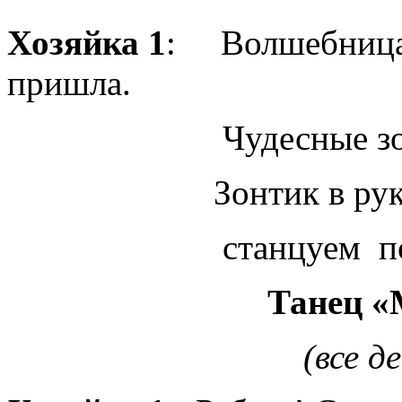
Хозяйка 1
: Волшебница 
пришла.
Чудесные зонтики
Зонтик в руки мы
станцуем под 
Танец «Мы спро
(все девочки та