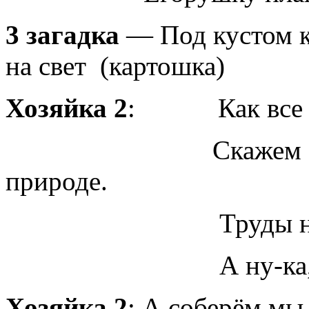
3 загадка
— Под кустом к
на свет (картошка)
Хозяйка 2
: Как все пос
Скажем «спасиб
природе.
Труды не пропал
А ну-ка, ребята,
Хозяйка 2
: А соберём м