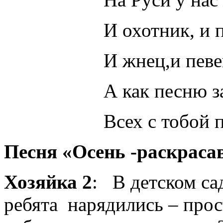
И охотник, и пло
И жнец,и певец
А как песню зап
Всех с тобой пляса
Песня «Осень -раскраса
Хозяйка 2
: В детском са
ребята нарядились – прос