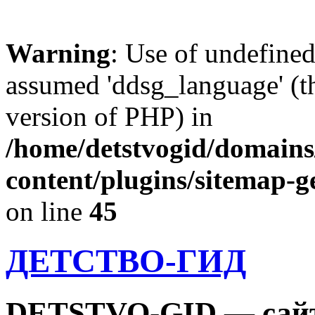
Warning
: Use of undefine
assumed 'ddsg_language' (th
version of PHP) in
/home/detstvogid/domains
content/plugins/sitemap-g
on line
45
ДЕТСТВО-ГИД
DETSTVO-GID — сайт 