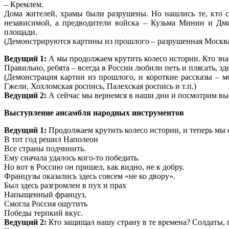
– Кремлем.
Дома жителей, храмы были разрушены. Но нашлись те, кто см
независимой, а предводители войска – Кузьма Минин и Дм
площади.
(Демонстрируются картины из прошлого – разрушенная Москв
Ведущий 1:
А мы продолжаем крутить колесо истории. Кто знае
Правильно, ребята – всегда в России любили петь и плясать, з
(Демонстрация картин из прошлого, и короткие рассказы – м
Гжели, Хохломская роспись, Палехская роспись и т.п.)
Ведущий 2:
А сейчас мы вернемся в наши дни и посмотрим вы
Выступление ансамбля народных инструментов
Ведущий 1:
Продолжаем крутить колесо истории, и теперь мы ока
В тот год решил Наполеон
Все страны подчинить.
Ему сначала удалось кого-то победить.
Но вот в Россию он пришел, как видно, не к добру.
Французы оказались здесь совсем «не ко двору».
Был здесь разгромлен в пух и прах
Напыщенный француз,
Смогла Россия ощутить
Победы терпкий вкус.
Ведущий 2:
Кто защищал нашу страну в те времена? Солдаты, 