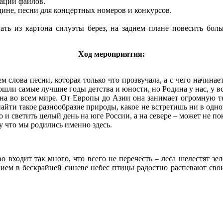
рации файлов.
дине, песни для концертных номеров и конкурсов.
ть из картона силуэты берез, на заднем плане повесить боль
Ход мероприятия:
 слова песни, которая только что прозвучала, а с чего начинает
ошли самые лучшие годы детства и юности, но Родина у нас, у вс
рана во всем мире. От Европы до Азии она занимает огромную 
найти такое разнообразие природы, какое не встретишь ни в одно
но и светить целый день на юге России, а на севере – может не п
му что мы родились именно здесь.
во входит так много, что всего не перечесть – леса шелестят 
ием в бескрайней синеве небес птицы радостно распевают свои 