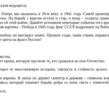
казом ведущего).
Теперь мы оказались в 20-м веке, в 1941 году. Самой кровопр
она. На борьбу с врагом встали и стар, и млад – солдаты сража
но об этой войне. Давайте вспомним некоторые события того вр
я картина – Победа в 1945 году, флаг СССР водружают на Рейхс
войны он выглядел иначе. Прошли годы, наша страна оправил
ют цвета на флаге России?
янства.
ет крови, которую пролили те, кто сражался за свое Отечество.
ают ее многовековую историю, смелость и стойкость целого 
ри короны. В лапах он держит скипетр и державу – символы вла
вол, который означает борьбу добра со злом, света с темнотой
сте.