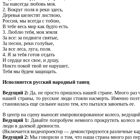
Ты навсегда любовь моя.
2. Вокруг поля и реки здесь,
Деревья шелестят листвою,
Россия, мы всегда с тобою,
В тебе весь мир как будто есть.
3. Люблю тебя, моя земля
За все: за подвиги святые,
За песни, реки голубые,
За все леса, луга, поля.
4. Я за тебя готов отдать
И сердце все свое, и душу,
Никто покой твой не нарушит,
Тебя мы будем защищать.
Исполняется русский народный танец
Ведущий 2:
Да, не просто пришлось нашей стране. Много раз 
нашей страны, то русские люди стояли насмерть. Именно поэ
становилась еще сильнее назло тем, кто пытался завоевать ее.
В центр на сцену выносят импровизированное колесо, ведущий 
Ведущий 1:
Давайте попробуем немного прокрутить колесо ис
люди в далекой древности.
(Включается видеопроектор — демонстрируются различные карти
Ведущий 2:
Мы говорили о том, что наша страна много раз пер