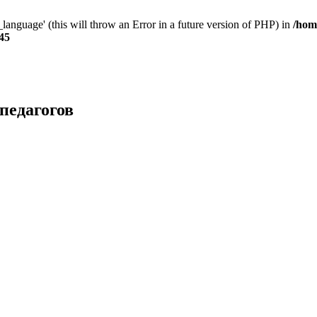
anguage' (this will throw an Error in a future version of PHP) in
/hom
45
педагогов