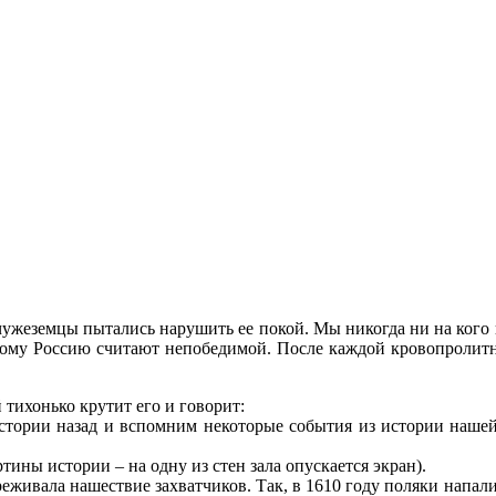
чужеземцы пытались нарушить ее покой. Мы никогда ни на кого 
тому Россию считают непобедимой. После каждой кровопролитно
тихонько крутит его и говорит:
тории назад и вспомним некоторые события из истории нашей 
ны истории – на одну из стен зала опускается экран).
еживала нашествие захватчиков. Так, в 1610 году поляки напали