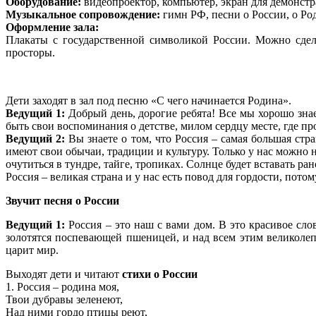
Оборудование:
видеопроектор, компьютер, экран для демонст
Музыкальное сопровождение:
гимн РФ, песни о России, о Ро
Оформление зала:
Плакаты с государственной символикой России. Можно сдела
просторы.
Дети заходят в зал под песню «С чего начинается Родина».
Ведущий 1:
Добрый день, дорогие ребята! Все мы хорошо знаем
быть свои воспоминания о детстве, милом сердцу месте, где пр
Ведущий 2:
Вы знаете о том, что Россия – самая большая ст
имеют свои обычаи, традиции и культуру. Только у нас можно 
очутиться в тундре, тайге, тропиках. Cолнце будет вставать ра
Россия – великая страна и у нас есть повод для гордости, пото
Звучит песня о России
Ведущий 1:
Россия – это наш с вами дом. В это красивое сло
золотятся поспевающей пшеницей, и над всем этим великолеп
царит мир.
Выходят дети и читают
стихи о России
1. Россия – родина моя,
Твои дубравы зеленеют,
Над ними гордо птицы реют,