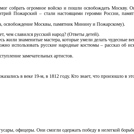
ог собрать огромное войско и пошли освобождать Москву. Они
итрий Пожарский – стали настоящими героями России, памя
а, освобождение Москвы, памятник Минину и Пожарскому).
т, чем славился русский народ? (Ответы детей).
десь жили знаменитые мастера, которые умели делать чудесные в
ожно использовать русские народные костюмы – рассказ об ис
ступление замечательных артистов.
зались в веке 19-м, в 1812 году. Кто знает, что произошло в эт
гусары, офицеры. Они смогли одержать победу в нелегкой борьб