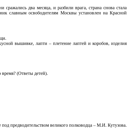
 сражались два месяца, и разбили врага, страна снова стала
тник славным освободителям Москвы установлен на Красной
ещи.
кусной вышивке, лапти – плетение лаптей и коробов, изделия
о время? (Ответы детей).
е под предводительством великого полководца – М.И. Кутузова.