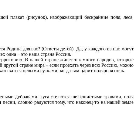
шой плакат (рисунок), изображающий бескрайние поля, леса,
ся Родина для вас? (Ответы детей). Да, у каждого из нас могут
ех одна – это наша страна Россия.
территорию. В нашей стране живет так много народов, которые
й другой стране мира – если проехать через всю Россию, можно
оказываться целыми сутками, когда там царит полярная ночь.
зелеными дубравами, луга стелются шелковистыми травами, поля
песни, словно радуются тому, что наконец-то на нашей земле