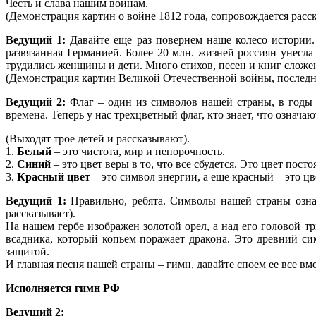
Честь и слава нашим воинам.
(Демонстрация картин о войне 1812 года, сопровождается расс
Ведущий 1:
Давайте еще раз повернем наше колесо истории. 
развязанная Германией. Более 20 млн. жизней россиян унесла 
трудились женщины и дети. Много стихов, песен и книг сложе
(Демонстрация картин Великой Отечественной войны, последня
Ведущий 2:
Флаг – один из символов нашей страны, в годы 
времена. Теперь у нас трехцветный флаг, кто знает, что означа
(Выходят трое детей и рассказывают).
1.
Белый
– это чистота, мир и непорочность.
2.
Синий
– это цвет веры в то, что все сбудется. Это цвет посто
3.
Красный цвет
– это символ энергии, а еще красный – это цв
Ведущий 1:
Правильно, ребята. Символы нашей страны означ
рассказывает).
На нашем гербе изображен золотой орел, а над его головой т
всадника, который копьем поражает дракона. Это древний сим
защитой.
И главная песня нашей страны – гимн, давайте споем ее все вме
Исполняется гимн РФ
Ведущий 2: