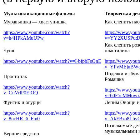
Мультипликационные фильмы
Творческая дея
Муравьишка — хвастунишка
Как слепить на
https://www.youtube.com/watch?
https://www.you
v=h4HPkAMuUPw
v=YY2XUSPud
Как слепить роз
Чуня
пластилина
https://www.youtube.com/watch?v=I-bfpbFsOnE
https://www.you
v=YPvMEjuBW
Поделки из бум
Просто так
Ромашка
https://www.youtube.com/watch?
https://www.you
v=CnVrlP0EtOQ
v=60F5cMMow
Фунтик и огурцы
Лепим Овощи и
https://www.youtube.com/watch?
https://www.you
v=8ncHR_6_Fm0
v=AkFBza8Lbv
Познакомьте де
музыкальными 
Верное средство