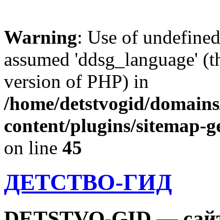
Warning
: Use of undefine
assumed 'ddsg_language' (th
version of PHP) in
/home/detstvogid/domains
content/plugins/sitemap-g
on line
45
ДЕТСТВО-ГИД
DETSTVO-GID — сайт 