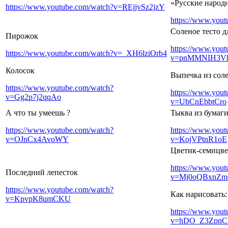
«Русские народ
https://www.youtube.com/watch?v=REjjvSz2jzY
https://www.you
Соленое тесто д
Пирожок
https://www.you
https://www.youtube.com/watch?v=_XH6lziOrb4
v=pnMMNIH3V
Колосок
Выпечка из соле
https://www.youtube.com/watch?
https://www.you
v=Gg2p7j2qqAo
v=UbCnEbbtCro
А что ты умеешь ?
Тыква из бумаг
https://www.youtube.com/watch?
https://www.you
v=OJnCx4AvoWY
v=KojVPtnR1oE
Цветик-семицве
https://www.you
Последний лепесток
v=Mj0oQBxnZm
https://www.youtube.com/watch?
Как нарисова
v=KpvpK8umCKU
https://www.you
v=hDO_Z3Zpn