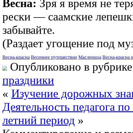
Весна:
Зря я время не теря
рески — саамские лепешки
забывайте.
(Раздает угощение под му
Весна-красна
Весеннее путешествие
Масленица
Весна-красна и
Опубликовано в рубрик
праздники
«
Изучение дорожных зна
Деятельность педагога по
летний период
»