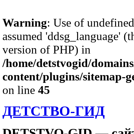
Warning
: Use of undefine
assumed 'ddsg_language' (th
version of PHP) in
/home/detstvogid/domains
content/plugins/sitemap-g
on line
45
ДЕТСТВО-ГИД
DETSTVO-GID — сайт 