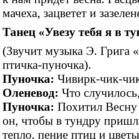
мачеха, зацветет и зазелен
Танец «Увезу тебя я в т
(Звучит музыка Э. Грига 
птичка-пуночка).
Пуночка:
Чивирк-чик-чик!
Оленевод:
Что случилось
Пуночка:
Похитил Весну 
он, чтобы в тундру пришл
тепло, пение птиц и цветы