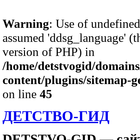
Warning
: Use of undefine
assumed 'ddsg_language' (th
version of PHP) in
/home/detstvogid/domains
content/plugins/sitemap-g
on line
45
ДЕТСТВО-ГИД
DETSTVO-GID — сайт 