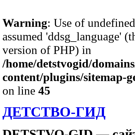
Warning
: Use of undefine
assumed 'ddsg_language' (th
version of PHP) in
/home/detstvogid/domains
content/plugins/sitemap-g
on line
45
ДЕТСТВО-ГИД
DETSTVO-GID — сайт 