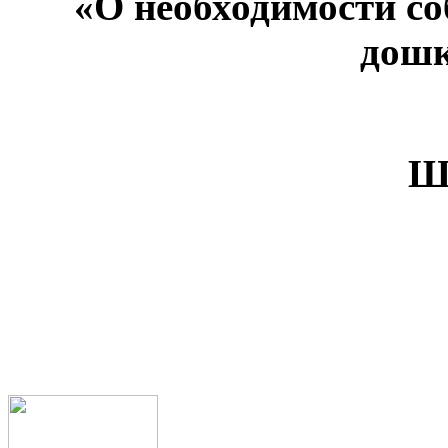
«О необходимости с
дошк
Ш