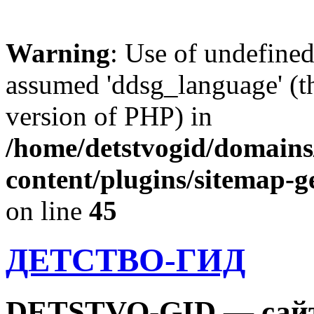
Warning
: Use of undefine
assumed 'ddsg_language' (th
version of PHP) in
/home/detstvogid/domains
content/plugins/sitemap-g
on line
45
ДЕТСТВО-ГИД
DETSTVO-GID — сайт 