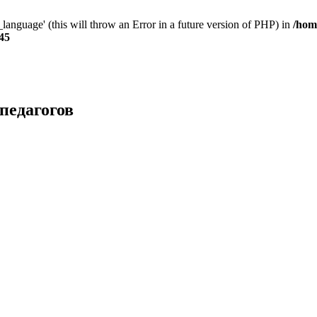
anguage' (this will throw an Error in a future version of PHP) in
/hom
45
педагогов