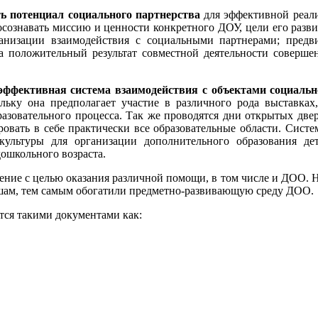
ь потенциал социального партнерства
для эффективной реали
осознавать миссию и ценности конкретного ДОУ, цели его разв
анизации взаимодействия с социальными партнерами; предви
а положительный результат совместной деятельности соверше
эффективная система взаимодействия с объектами социаль
льку она предполагает участие в различного рода выставках, 
зовательного процесса. Так же проводятся дни открытых двере
овать в себе практически все образовательные области. Систе
льтуры для организации дополнительного образования дете
ошкольного возраста.
ение с целью оказания различной помощи, в том числе и ДОО. Н
ышам, тем самым обогатили предметно-развивающую среду ДОО.
тся такими документами как: