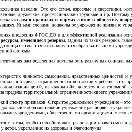
кольника невелик. Это его семья, взрослые и сверстники, ко
венные, дружеские, профессионально-трудовые и пр. Поэтому 
ассказать им о правилах и нормах жизни в обществе, воо
уациях
. Иными словами, дошкольное учреждение призвано упра
 условиях внедрения ФГОС ДО и для эффективной реализации о
е ресурсы, имеющиеся резервы
. Одним из таких резервов явля
 до конца осознаются и используются образовательными учрежде
женной системы.
ллективная распределенная деятельность различных социальны
ктеристик личности: самооценки, нравственных ценностей и у
оциальной среды, ограниченности контактов у ребенка этот п
оциализации детей, из «закрытой», достаточно автономной с
за пределы территориальной ограниченности своего учреждения
ий спектр признаков. Oткpытoe дошкольное учреждение – это, 
ое дошкольное образовательное учреждение расширяет и укрепля
суговыми учреждениями, общественными организациями, местным
оит в том, чтобы способствовать реализации права семьи и де
 детей, укреплению их здоровья и благополучия.