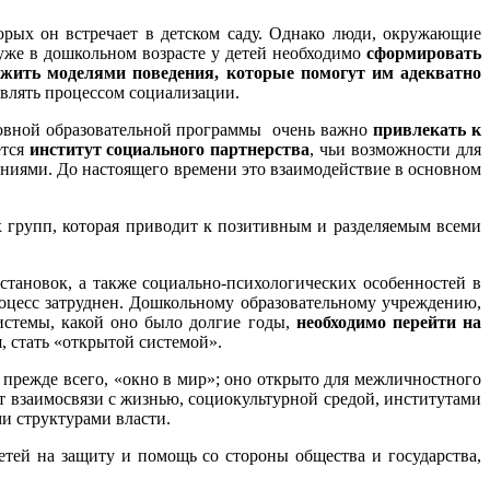
торых он встречает в детском саду. Однако люди, окружающие
уже в дошкольном возрасте у детей необходимо
сформировать
ружить моделями поведения, которые помогут им адекватно
влять процессом социализации.
сновной образовательной программы очень важно
привлекать к
ется
институт социального партнерства
, чьи возможности для
ниями. До настоящего времени это взаимодействие в основном
х групп, которая приводит к позитивным и разделяемым всеми
становок, а также социально-психологических особенностей в
роцесс затруднен. Дошкольному образовательному учреждению,
истемы, какой оно было долгие годы,
необходимо перейти на
, стать «открытой системой».
прежде всего, «окно в мир»; оно открыто для межличностного
ет взаимосвязи с жизнью, социокультурной средой, институтами
и структурами власти.
тей на защиту и помощь со стороны общества и государства,