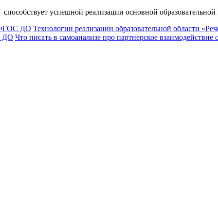
 способствует успешной реализации основной образовательной
и ФГОС ДО
Технологии реализации образовательной области «Реч
С ДО
Что писать в самоанализе про партнерское взаимодействие 