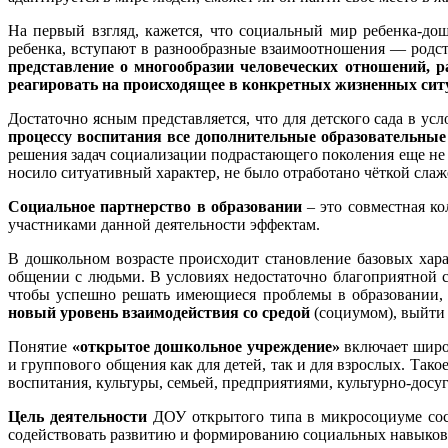
На первый взгляд, кажется, что социальный мир ребенка-дош
ребенка, вступают в разнообразные взаимоотношения — родст
представление о многообразии человеческих отношений, р
реагировать на происходящее в конкретных жизненных сит
Достаточно ясным представляется, что для детского сада в
процессу воспитания все дополнительные образовательны
решения задач социализации подрастающего поколения еще не
носило ситуативный характер, не было отработано чёткой сла
Социальное партнерство в образовании
– это совместная ко
участниками данной деятельности эффектам.
В дошкольном возрасте происходит становление базовых хара
общении с людьми. В условиях недостаточно благоприятной с
чтобы успешно решать имеющиеся проблемы в образовании, с
новый уровень взаимодействия со средой
(социумом), выйти 
Понятие
«открытое дошкольное учреждение»
включает широк
и группового общения как для детей, так и для взрослых. Так
воспитания, культуры, семьей, предприятиями, культурно-до
Цель деятельности
ДОУ открытого типа в микросоциуме сост
содействовать развитию и формированию социальных навыков у