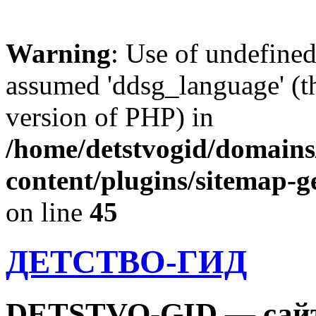
Warning
: Use of undefine
assumed 'ddsg_language' (th
version of PHP) in
/home/detstvogid/domains
content/plugins/sitemap-g
on line
45
ДЕТСТВО-ГИД
DETSTVO-GID — сайт 