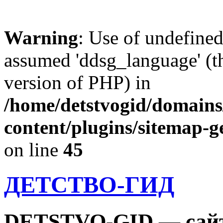
Warning
: Use of undefine
assumed 'ddsg_language' (th
version of PHP) in
/home/detstvogid/domains
content/plugins/sitemap-g
on line
45
ДЕТСТВО-ГИД
DETSTVO-GID — сайт 