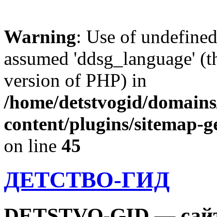
Warning
: Use of undefine
assumed 'ddsg_language' (th
version of PHP) in
/home/detstvogid/domains
content/plugins/sitemap-g
on line
45
ДЕТСТВО-ГИД
DETSTVO-GID — сайт 