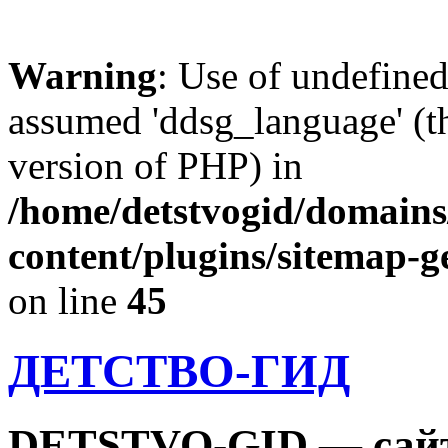
Warning
: Use of undefine
assumed 'ddsg_language' (th
version of PHP) in
/home/detstvogid/domains
content/plugins/sitemap-g
on line
45
ДЕТСТВО-ГИД
DETSTVO-GID — сайт 