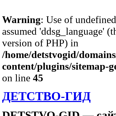
Warning
: Use of undefine
assumed 'ddsg_language' (th
version of PHP) in
/home/detstvogid/domains
content/plugins/sitemap-g
on line
45
ДЕТСТВО-ГИД
DETSTVO-GID — сайт 