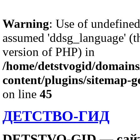
Warning
: Use of undefine
assumed 'ddsg_language' (th
version of PHP) in
/home/detstvogid/domains
content/plugins/sitemap-g
on line
45
ДЕТСТВО-ГИД
DETSTVO-GID — сайт 