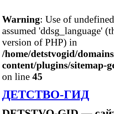
Warning
: Use of undefine
assumed 'ddsg_language' (th
version of PHP) in
/home/detstvogid/domains
content/plugins/sitemap-g
on line
45
ДЕТСТВО-ГИД
DETSTVO-GID — сайт 