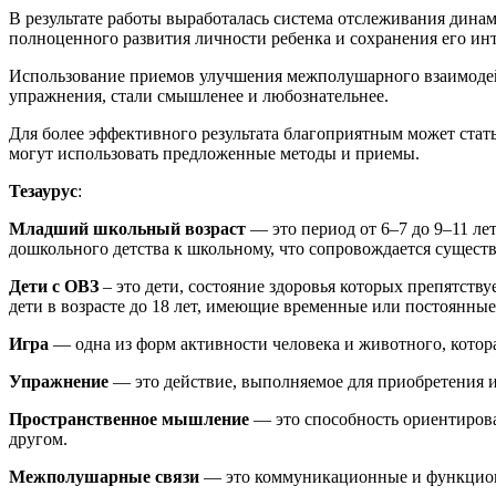
В результате работы выработалась система отслеживания динам
полноценного развития личности ребенка и сохранения его инт
Использование приемов улучшения межполушарного взаимодейст
упражнения, стали смышленее и любознательнее.
Для более эффективного результата благоприятным может стать
могут использовать предложенные методы и приемы.
Тезаурус
:
Младший школьный возраст
— это период от 6–7 до 9–11 л
дошкольного детства к школьному, что сопровождается сущес
Дети с ОВЗ
– это дети, состояние здоровья которых препятств
дети в возрасте до 18 лет, имеющие временные или постоянны
Игра
— одна из форм активности человека и животного, кото
Упражнение
— это действие, выполняемое для приобретения 
Пространственное мышление
— это способность ориентироват
другом.
Межполушарные связи
— это коммуникационные и функцион