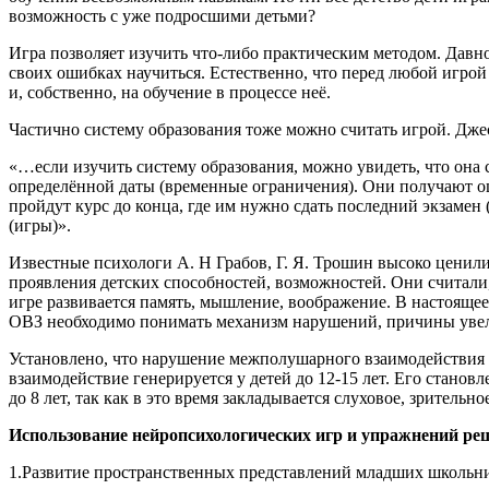
возможность с уже подросшими детьми?
Игра позволяет изучить что-либо практическим методом. Давно
своих ошибках научиться. Естественно, что перед любой игрой 
и, собственно, на обучение в процессе неё.
Частично систему образования тоже можно считать игрой. Джесс
«…если изучить систему образования, можно увидеть, что она 
определённой даты (временные ограничения). Они получают оце
пройдут курс до конца, где им нужно сдать последний экзамен 
(игры)».
Известные психологи А. Н Грабов, Г. Я. Трошин высоко ценил
проявления детских способностей, возможностей. Они считали,
игре развивается память, мышление, воображение. В настоящее
ОВЗ необходимо понимать механизм нарушений, причины увел
Установлено, что нарушение межполушарного взаимодействия 
взаимодействие генерируется у детей до 12-15 лет. Его стано
до 8 лет, так как в это время закладывается слуховое, зритель
Использование нейропсихологических игр и упражнений ре
1.Развитие пространственных представлений младших школьн