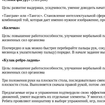
Цель: развитие выдержки, усидчивости, умение доводить начато
«Танграм» или «Тангос». Становление интеллектуальной сферы 
комбинаций той, которая дает именно нужное изображение, про
«Колечко»
Цель: повышение работоспособности, улучшение вербальной п
жизненных сил организма
Поочередно и как можно быстрее перебирайте пальцы рук, соед
мизинца к указательному пальцу) порядке. В начале задание вы
«Кулак-ребро-ладонь»
Цель: повышение работоспособности, улучшение вербальной п
жизненных сил организма
Три положения руки на плоскости стола, последовательно сменя
плоскости стола. Выполняется сначала правой рукой, потом -лев
Предлагаемые игры и упражнения подтвердили свою эффективн
движений, умеют выделять их отдельные элементы. У многих пр
Ребята проявляют инициативу в выборе упражнений, игр, посо