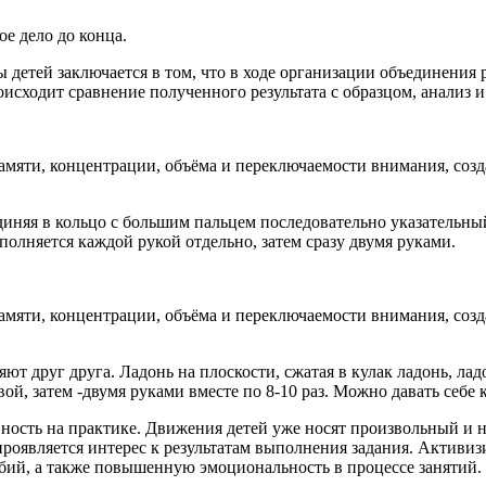
е дело до конца.
детей заключается в том, что в ходе организации объединения 
исходит сравнение полученного результата с образцом, анализ 
амяти, концентрации, объёма и переключаемости внимания, со
иняя в кольцо с большим пальцем последовательно указательный,
полняется каждой рукой отдельно, затем сразу двумя руками.
амяти, концентрации, объёма и переключаемости внимания, со
ют друг друга. Ладонь на плоскости, сжатая в кулак ладонь, лад
ой, затем -двумя руками вместе по 8-10 раз. Можно давать себе 
ость на практике. Движения детей уже носят произвольный и 
оявляется интерес к результатам выполнения задания. Активизи
бий, а также повышенную эмоциональность в процессе занятий.