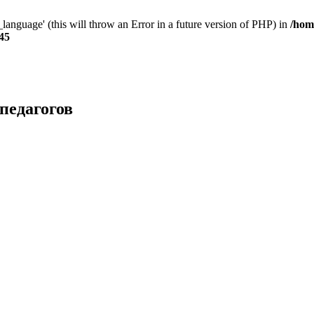
anguage' (this will throw an Error in a future version of PHP) in
/hom
45
педагогов