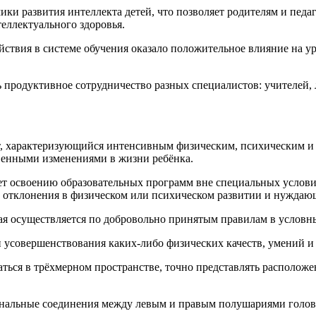
ики развития интеллекта детей, что позволяет родителям и педа
еллектуального здоровья.
вия в системе обучения оказало положительное влияние на уро
 продуктивное сотрудничество разных специалистов: учителей, 
ет, характеризующийся интенсивным физическим, психическим и 
твенными изменениями в жизни ребёнка.
ует освоению образовательных программ вне специальных условий
е отклонения в физическом или психическом развитии и нуждаю
рая осуществляется по добровольно принятым правилам в услов
и усовершенствования каких-либо физических качеств, умений и
ься в трёхмерном пространстве, точно представлять расположен
альные соединения между левым и правым полушариями головн