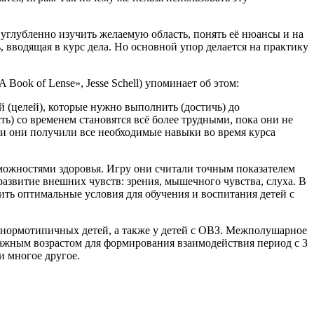
и углубленно изучить желаемую область, понять её нюансы и на
, вводящая в курс дела. Но основной упор делается на практику
Book of Lense», Jesse Schell) упоминает об этом:
й (целей), которые нужно выполнить (достичь) до
ь) со временем становятся всё более трудными, пока они не
сли они получили все необходимые навыки во время курса
зможностями здоровья. Игру они считали точным показателем
развитие внешних чувств: зрения, мышечного чувства, слуха. В
ить оптимальные условия для обучения и воспитания детей с
 нормотипичных детей, а также у детей с ОВЗ. Межполушарное
важным возрастом для формирования взаимодействия период с 3
 и многое другое.