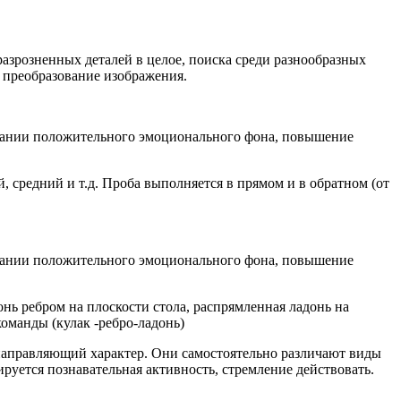
разрозненных деталей в целое, поиска среди разнообразных
и преобразование изображения.
здании положительного эмоционального фона, повышение
 средний и т.д. Проба выполняется в прямом и в обратном (от
здании положительного эмоционального фона, повышение
онь ребром на плоскости стола, распрямленная ладонь на
команды (кулак -ребро-ладонь)
направляющий характер. Они самостоятельно различают виды
руется познавательная активность, стремление действовать.