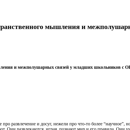
транственного мышления и межполушарн
ления и межполушарных связей у младших школьников с ОВЗ
 про развлечение и досуг, нежели про что-то более “научное”,
. Они развлекаются, играя, познают мир и его правила. Они уча