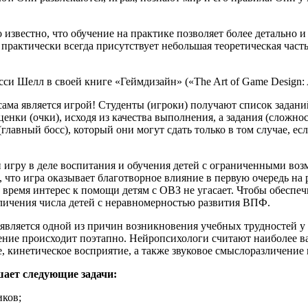
 известно, что обучение на практике позволяет более детально 
практически всегда присутствует небольшая теоретическая часть
и Шелл в своей книге «Геймдизайн» («The Art of Game Design: A 
сама является игрой! Студенты (игроки) получают список задани
нки (очки), исходя из качества выполнения, а задания (сложност
(главный босс), который они могут сдать только в том случае, е
и игру в деле воспитания и обучения детей с ограниченными во
 что игра оказывает благотворное влияние в первую очередь на 
 время интерес к помощи детям с ОВЗ не угасает. Чтобы обеспеч
ичения числа детей с неравномерностью развития ВПФ.
является одной из причин возникновения учебных трудностей у
вление происходит поэтапно. Нейропсихологи считают наиболее 
ное, кинетическое восприятие, а также звуковое смыслоразличение
шает следующие задачи:
иков;