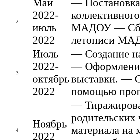
Май
— Постановка 
2022-
коллективного
2
июль
МАДОУ — Сбо
2022
летописи МА
Июль
— Создание н
2022-
— Оформление
3
октябрь
выставки. — 
2022
помощью прог
— Тиражирова
родительских
Ноябрь
материала на
4
2022