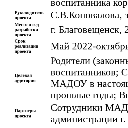
воспитанника ко
С.В.Коновалова,
Руководитель
проекта
Место и год
г. Благовещенск, 
разработки
проекта
Срок
Май 2022-октябр
реализации
проекта
Родители (законн
воспитанников; 
Целевая
аудитория
МАДОУ в настояще
прошлые годы; 
Сотрудники МАДО
Партнеры
проекта
администрации г.