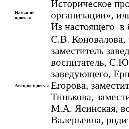
Историческое пр
организации», ил
Название
проекта
Из настоящего в 
С.В. Коновалова,
заместитель заве
воспитатель, С.Ю
заведующего, Ерш
Егорова, замести
Авторы проекта
Тинькова, замест
М.А. Ясинская, в
Валерьевна, роди