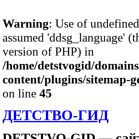
Warning
: Use of undefine
assumed 'ddsg_language' (th
version of PHP) in
/home/detstvogid/domains
content/plugins/sitemap-g
on line
45
ДЕТСТВО-ГИД
DETSTVO-GID — сайт 