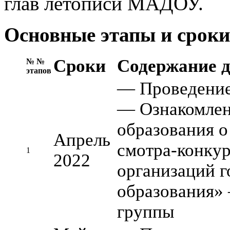
глав летописи МАДОУ.
Основные этапы и сроки
Сроки
Содержание д
№ №
этапов
— Проведени
— Ознакомлен
образования 
Апрель
смотра-конкур
1
2022
организаций г
образования»
группы