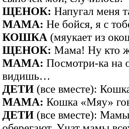
ЩЕНОК:
Напугал меня т
МАМА:
Не бойся, я с тоб
КОШКА
(мяукает из око
ЩЕНОК:
Мама! Ну кто ж
МАМА:
Посмотри-ка на о
видишь…
ДЕТИ
(все вместе): Кошк
МАМА:
Кошка «Мяу» гово
ДЕТИ
(все вместе): Мам
оберегают. Учат мамы все