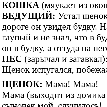
КОШКА
(мяукает из око
ВЕДУЩИЙ:
Устал щенок
дороге он увидел будку. 
глупый и не знал, что в б
он в будку, а оттуда на не
ПЕС
(зарычал и загавкал):
Щенок испугался, побежал
ЩЕНОК:
Мама! Мама!
Мама (выходит из домика 
сыночек мой, случилось!