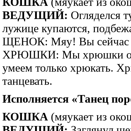
КОШКА
(мяукает из око
ВЕДУЩИЙ:
Огляделся т
лужице купаются, подбежа
ЩЕНОК: Мяу! Вы сейчас 
ХРЮШКИ: Мы хрюшки озор
умеем только хрюкать. Х
танцевать.
Исполняется «Танец пор
КОШКА
(мяукает из око
ВЕДУЩИЙ:
Заглянул щен