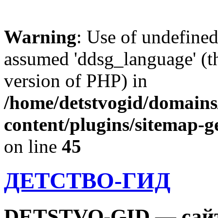
Warning
: Use of undefine
assumed 'ddsg_language' (th
version of PHP) in
/home/detstvogid/domains
content/plugins/sitemap-g
on line
45
ДЕТСТВО-ГИД
DETSTVO-GID — сайт 