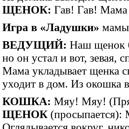
ЩЕНОК:
Гав! Гав! Мама 
Игра в «Ладушки»
мамы 
ВЕДУЩИЙ:
Наш щенок б
но он устал и вот, зевая, с
Мама укладывает щенка сп
уходит в дом. Из окошка 
КОШКА:
Мяу! Мяу! (Пря
ЩЕНОК
(просыпается): 
Оглядывается вокруг, нико