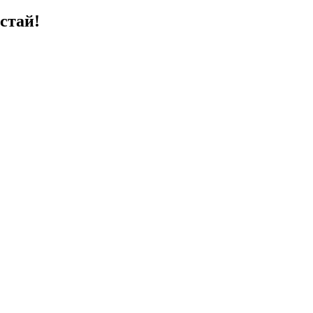
стай!