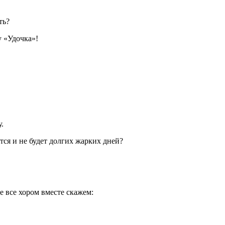
ть?
у «Удочка»!
.
ится и не будет долгих жарких дней?
те все хором вместе скажем: