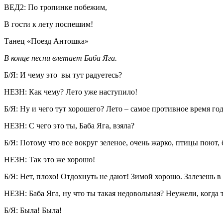
ВЕД2: По тропинке побежим,
В гости к лету поспешим!
Танец «Поезд Антошка»
В конце песни влетает Баба Яга.
Б/Я: И чему это вы тут радуетесь?
НЕЗН: Как чему? Лето уже наступило!
Б/Я: Ну и чего тут хорошего? Лето – самое противное время год
НЕЗН: С чего это ты, Баба Яга, взяла?
Б/Я: Потому что все вокруг зеленое, очень жарко, птицы поют, 
НЕЗН: Так это же хорошо!
Б/Я: Нет, плохо! Отдохнуть не дают! Зимой хорошо. Залезешь 
НЕЗН: Баба Яга, ну что ты такая недовольная? Неужели, когда 
Б/Я: Была! Была!