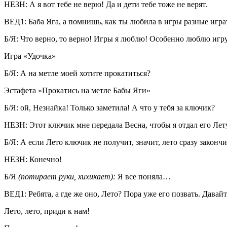
НЕЗН: А я вот тебе не верю! Да и дети тебе тоже не верят.
ВЕД1: Баба Яга, а помнишь, как ты любила в игры разные игра
Б/Я: Что верно, то верно! Игры я люблю! Особенно люблю игр
Игра «Удочка»
Б/Я: А на метле моей хотите прокатиться?
Эстафета «Прокатись на метле Бабы Яги»
Б/Я: ой, Незнайка! Только заметила! А что у тебя за ключик?
НЕЗН: Этот ключик мне передала Весна, чтобы я отдал его Лету
Б/Я: А если Лето ключик не получит, значит, лето сразу законч
НЕЗН: Конечно!
Б/Я
(потирает руки, хихикает):
Я все поняла…
ВЕД1: Ребята, а где же оно, Лето? Пора уже его позвать. Давай
Лето, лето, приди к нам!