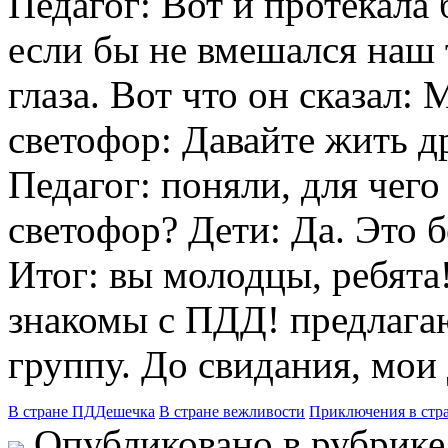
Педагог: Вот и протекала
если бы не вмешался наш 
глаза. Вот что он сказал:
светофор: Давайте жить д
Педагог: поняли, для чего
светофор? Дети: Да. Это б
Итог: вы молодцы, ребят
знакомы с ПДД! предлагаю
группу. До свидания, мои 
В стране ПДДешечка
В стране вежливости
Приключения в стр
Опубликовано в рубрик