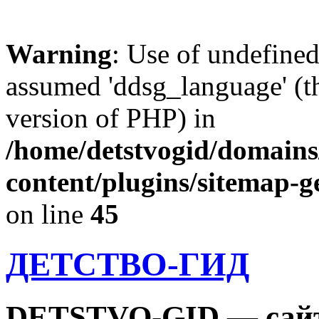
Warning
: Use of undefine
assumed 'ddsg_language' (th
version of PHP) in
/home/detstvogid/domains
content/plugins/sitemap-g
on line
45
ДЕТСТВО-ГИД
DETSTVO-GID — сайт 