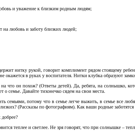
любовь и уважение к близким родным людям;
т на любовь и заботу близких людей;
 держит нитку рукой, говорит комплимент рядом стоящему ребен
 не окажется в руках у воспитателя. Нитки клубка образуют замк
 на что он похож? (Ответы детей). Да, ребята, на солнышко, ко
ет о семье. Давайте тихонечко сядем на свои места.
ь семьями, потому что в семье легче выжить, в семье все любят 
близких? (Рассказы по фотографиям). Как ваши родные заботятся о
х добрее?
овится теплее и светлее. Не зря говорят, что при солнышке – тепл