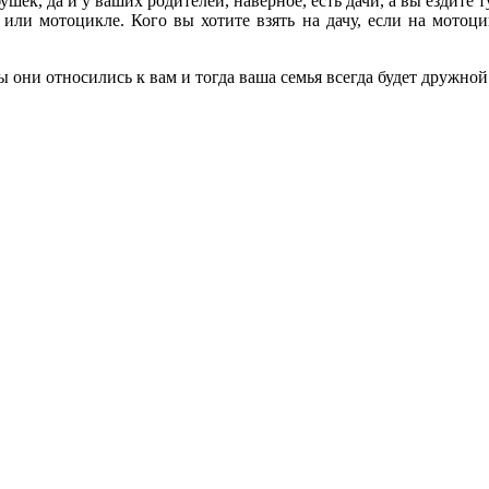
шек, да и у ваших родителей, наверное, есть дачи, а вы ездите т
 или мотоцикле. Кого вы хотите взять на дачу, если на мотоцик
ы они относились к вам и тогда ваша семья всегда будет дружной