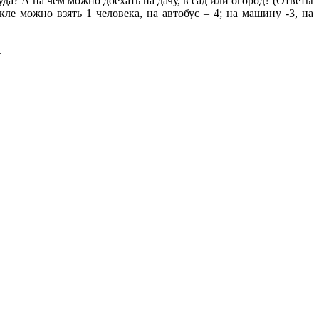
уда? А на чем можно доехать на дачу, в сад или огород? (Ответы
ле можно взять 1 человека, на автобус – 4; на машину -3, на
.