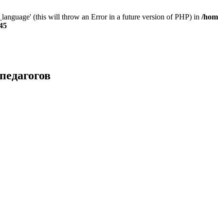
anguage' (this will throw an Error in a future version of PHP) in
/hom
45
педагогов