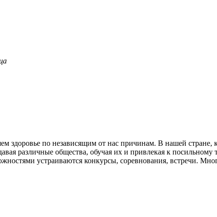
ца
яем здоровье по независящим от нас причинам. В нашей стране,
давая различные общества, обучая их и привлекая к посильному 
ностями устраиваются конкурсы, соревнования, встречи. Многи