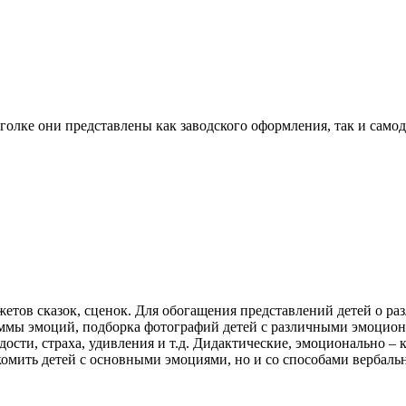
олке они представлены как заводского оформления, так и самод
жетов сказок, сценок. Для обогащения представлений детей о 
ммы эмоций, подборка фотографий детей с различными эмоцион
сти, страха, удивления и т.д. Дидактические, эмоционально –
комить детей с основными эмоциями, но и со способами вербаль