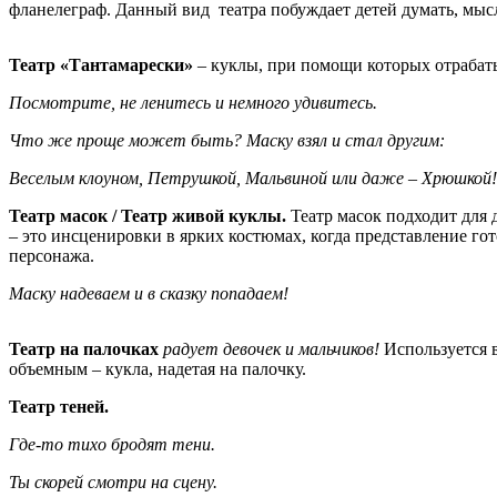
фланелеграф. Данный вид театра побуждает детей думать, мысл
Театр «Тантамарески»
– куклы, при помощи которых отрабаты
Посмотрите, не ленитесь и немного удивитесь.
Что же проще может быть? Маску взял и стал другим:
Веселым клоуном, Петрушкой, Мальвиной или даже – Хрюшкой!
Театр масок / Театр живой куклы.
Театр масок подходит для д
– это инсценировки в ярких костюмах, когда представление го
персонажа.
Маску надеваем и в сказку попадаем!
Театр на палочках
радует девочек и мальчиков!
Используется в
объемным – кукла, надетая на палочку.
Театр теней.
Где-то тихо бродят тени.
Ты скорей смотри на сцену.