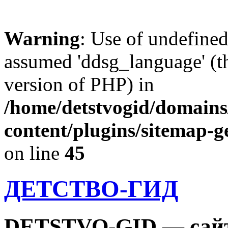
Warning
: Use of undefine
assumed 'ddsg_language' (th
version of PHP) in
/home/detstvogid/domains
content/plugins/sitemap-g
on line
45
ДЕТСТВО-ГИД
DETSTVO-GID — сайт 