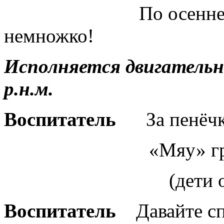
По осенней доро
немножко!
Исполняется двигательн
р.н.м.
Воспитатель
За пенёч
«Мяу» громко 
(дети отвеч
Воспитатель
Давайте с