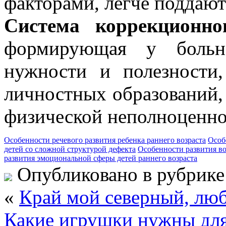
факторами, легче поддают
Система коррекционно
формирующая у больно
нужности и полезности,
личностных образований,
физической неполноценно
Особенности речевого развития ребенка раннего возраста
Особ
детей со сложной структурой дефекта
Особенности развития во
развития эмоциональной сферы детей раннего возраста
Опубликовано в рубрик
«
Край мой северный, лю
Какие игрушки нужны для 