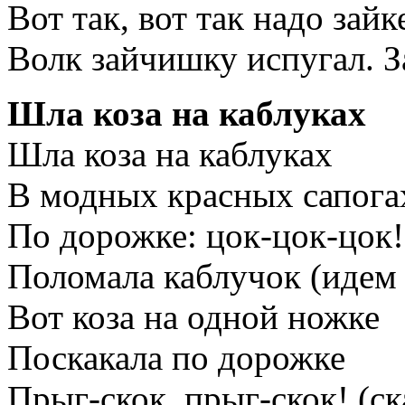
Вот так, вот так надо зайк
Волк зайчишку испугал. З
Шла коза на каблуках
Шла коза на каблуках
В модных красных сапогах
По дорожке: цок-цок-цок!
Поломала каблучок (идем
Вот коза на одной ножке
Поскакала по дорожке
Прыг-скок, прыг-скок! (с