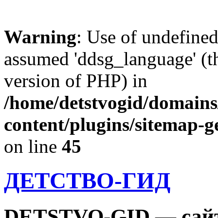
Warning
: Use of undefine
assumed 'ddsg_language' (th
version of PHP) in
/home/detstvogid/domains
content/plugins/sitemap-g
on line
45
ДЕТСТВО-ГИД
DETSTVO-GID — сайт 