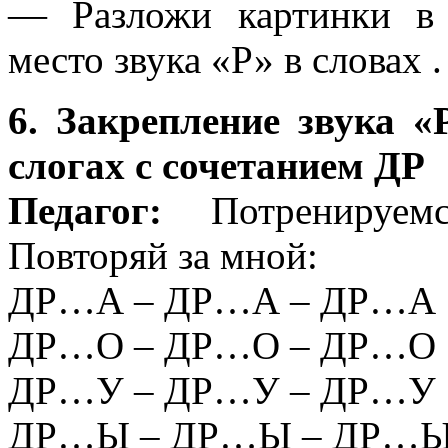
— Разложи картинки в 
место звука «Р» в словах .
6. Закрепление звука «
слогах с сочетанием ДР
Педагог:
Потренируемс
Повторяй за мной:
ДР…А – ДР…А – ДР…А
ДР…О – ДР…О – ДР…О
ДР…У – ДР…У – ДР…У
ДР…Ы – ДР…Ы – ДР…