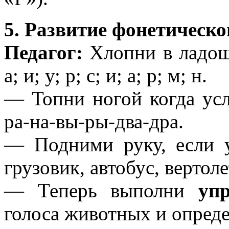
5. Развитие фонетическо
Педагог:
Хлопни в ладош
а; и; у; р; с; и; а; р; м; н.
— Топни ногой когда усл
ра-на-вы-ры-два-дра.
— Подними руку, если 
грузовик, автобус, вертолет
— Теперь выполни
уп
голоса животных и опреде