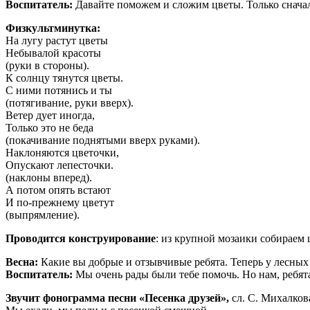
Воспитатель:
Давайте поможем и сложим цветы. Только сначал
Физкультминутка:
На лугу растут цветы
Небывалой красоты
(руки в стороны).
К солнцу тянутся цветы.
С ними потянись и ты
(потягивание, руки вверх).
Ветер дует иногда,
Только это не беда
(покачивание поднятыми вверх руками).
Наклоняются цветочки,
Опускают лепесточки.
(наклоны вперед).
А потом опять встают
И по-прежнему цветут
(выпрямление).
Проводится конструирование
: из крупной мозаики собираем 
Весна:
Какие вы добрые и отзывчивые ребята. Теперь у лесных 
Воспитатель:
Мы очень рады были тебе помочь. Но нам, ребята,
Звучит фонограмма песни «Песенка друзей»,
сл. С. Михалков