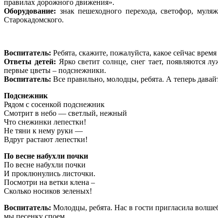
правилах дорожного движения».
Оборудование:
знак пешеходного перехода, светофор, муляж
Старокадомского.
Воспитатель:
Ребята, скажите, пожалуйста, какое сейчас время
Ответы детей:
Ярко светит солнце, снег тает, появляются л
первые цветы – подснежники.
Воспитатель:
Все правильно, молодцы, ребята. А теперь давай
Подснежник
Рядом с сосенкой подснежник
Смотрит в небо — светлый, нежный
Что снежинки лепестки!
Не тяни к нему руки —
Вдруг растают лепестки!
По весне набухли почки
По весне набухли почки
И проклюнулись листочки.
Посмотри на ветки клена –
Сколько носиков зеленых!
Воспитатель:
Молодцы, ребята. Нас в гости пригласила волшеб
мы песенку споем.