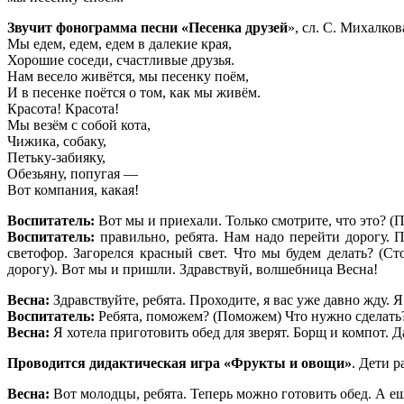
Звучит фонограмма песни «Песенка друзей
», сл. С. Михалков
Мы едем, едем, едем в далекие края,
Хорошие соседи, счастливые друзья.
Нам весело живётся, мы песенку поём,
И в песенке поётся о том, как мы живём.
Красота! Красота!
Мы везём с собой кота,
Чижика, собаку,
Петьку-забияку,
Обезьяну, попугая —
Вот компания, какая!
Воспитатель:
Вот мы и приехали. Только смотрите, что это? (П
Воспитатель:
правильно, ребята. Нам надо перейти дорогу. 
светофор. Загорелся красный свет. Что мы будем делать? (Ст
дорогу). Вот мы и пришли. Здравствуй, волшебница Весна!
Весна:
Здравствуйте, ребята. Проходите, я вас уже давно жду. 
Воспитатель:
Ребята, поможем? (Поможем) Что нужно сделать
Весна:
Я хотела приготовить обед для зверят. Борщ и компот. Д
Проводится дидактическая игра «Фрукты и овощи»
. Дети 
Весна:
Вот молодцы, ребята. Теперь можно готовить обед. А ещ