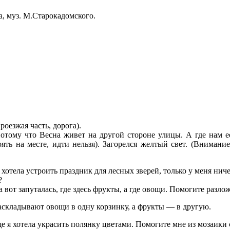
а, муз. М.Старокадомского.
роезжая часть, дорога).
Потому что Весна живет на другой стороне улицы. А где нам 
оять на месте, идти нельзя). Загорелся желтый свет. (Внимание
Я хотела устроить праздник для лесных зверей, только у меня ни
?
а вот запуталась, где здесь фрукты, а где овощи. Помогите разло
раскладывают овощи в одну корзинку, а фрукты — в другую.
е я хотела украсить полянку цветами. Помогите мне из мозаики