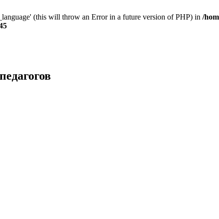
anguage' (this will throw an Error in a future version of PHP) in
/hom
45
педагогов