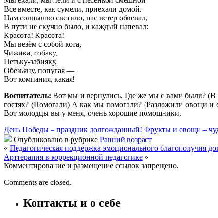
Мы ехали, мы пели и с песенкой смешной
Все вместе, как сумели, приехали домой.
Нам солнышко светило, нас ветер обвевал,
В пути не скучно было, и каждый напевал:
Красота! Красота!
Мы везём с собой кота,
Чижика, собаку,
Петьку-забияку,
Обезьяну, попугая —
Вот компания, какая!
Воспитатель:
Вот мы и вернулись. Где же мы с вами были? (В 
гостях? (Помогали) А как мы помогали? (Разложили овощи и ф
Вот молодцы вы у меня, очень хорошие помощники.
День Победы – праздник долгожданный!
Фрукты и овощи – чу
Опубликовано в рубрике
Ранний возраст
«
Педагогическая поддержка эмоционального благополучия до
Арттерапия в коррекционной педагогике
»
Комментирование и размещение ссылок запрещено.
Comments are closed.
Контакты и о себе