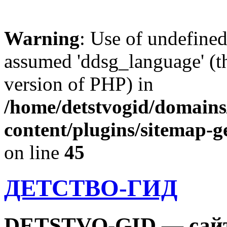
Warning
: Use of undefine
assumed 'ddsg_language' (th
version of PHP) in
/home/detstvogid/domains
content/plugins/sitemap-g
on line
45
ДЕТСТВО-ГИД
DETSTVO-GID — сайт 