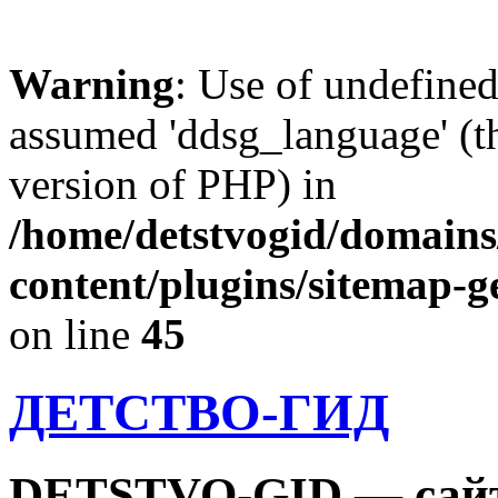
Warning
: Use of undefine
assumed 'ddsg_language' (th
version of PHP) in
/home/detstvogid/domains
content/plugins/sitemap-g
on line
45
ДЕТСТВО-ГИД
DETSTVO-GID — сайт 