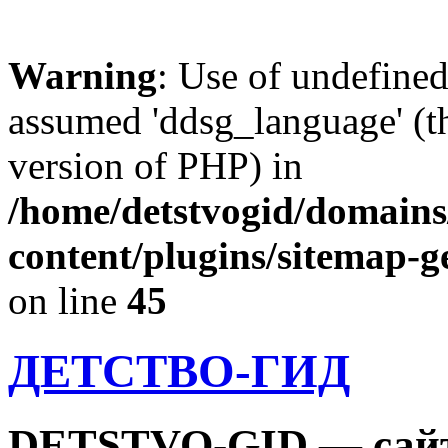
Warning
: Use of undefine
assumed 'ddsg_language' (th
version of PHP) in
/home/detstvogid/domains
content/plugins/sitemap-g
on line
45
ДЕТСТВО-ГИД
DETSTVO-GID — сайт 