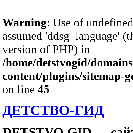
Warning
: Use of undefine
assumed 'ddsg_language' (th
version of PHP) in
/home/detstvogid/domains
content/plugins/sitemap-g
on line
45
ДЕТСТВО-ГИД
DETSTVO-GID — сайт 