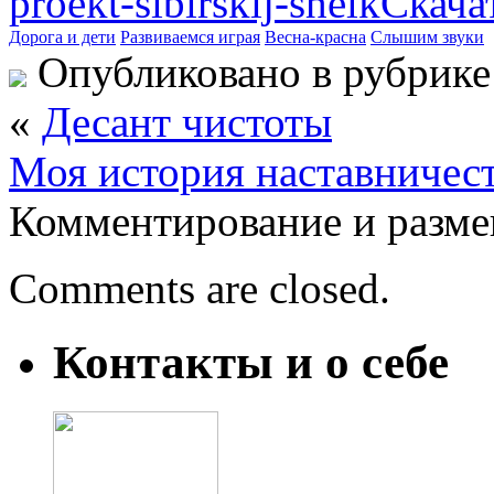
proekt-sibirskij-shelk
Скача
Дорога и дети
Развиваемся играя
Весна-красна
Слышим звуки
Опубликовано в рубрик
«
Десант чистоты
Моя история наставничес
Комментирование и разме
Comments are closed.
Контакты и о себе