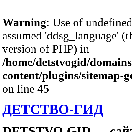
Warning
: Use of undefine
assumed 'ddsg_language' (th
version of PHP) in
/home/detstvogid/domains
content/plugins/sitemap-g
on line
45
ДЕТСТВО-ГИД
DETSTVO-GID — сайт 