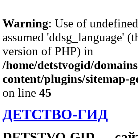
Warning
: Use of undefine
assumed 'ddsg_language' (th
version of PHP) in
/home/detstvogid/domains
content/plugins/sitemap-g
on line
45
ДЕТСТВО-ГИД
DETSTVO-GID — сайт 