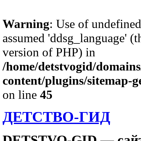
Warning
: Use of undefine
assumed 'ddsg_language' (th
version of PHP) in
/home/detstvogid/domains
content/plugins/sitemap-g
on line
45
ДЕТСТВО-ГИД
DETSTVO-GID — сайт 