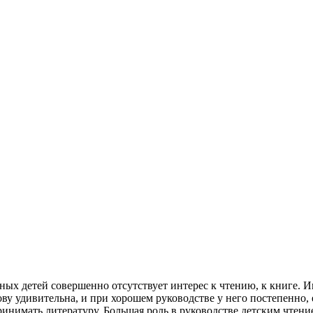
ных детей совершенно отсутствует интерес к чтению, к книге. И
ову удивительна, и при хорошем руководстве у него постепенно,
ринимать литературу. Большая роль в руководстве детским чтен