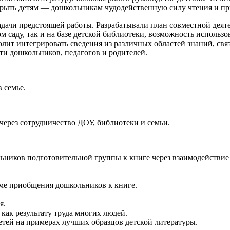
крыть детям — дошкольникам чудодейственную силу чтения и пр
дачи предстоящей работы. Разрабатывали план совместной деят
ком саду, так и на базе детской библиотеки, возможность исполь
ит интегрировать сведения из различных областей знаний, связ
ти дошкольников, педагогов и родителей.
 семье.
ерез сотрудничество ДОУ, библиотеки и семьи.
иков подготовительной группы к книге через взаимодействие вс
ме приобщения дошкольников к книге.
я.
ак результату труда многих людей.
етей на примерах лучших образцов детской литературы.