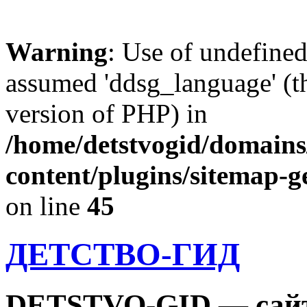
Warning
: Use of undefine
assumed 'ddsg_language' (th
version of PHP) in
/home/detstvogid/domains
content/plugins/sitemap-g
on line
45
ДЕТСТВО-ГИД
DETSTVO-GID — сайт 