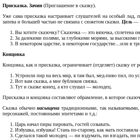
Присказка. Зачин
(Приглашение в сказку).
Уже сама присказка настраивает слушателей на особый лад, 
запева и большей частью не связана с сюжетом сказки.
Цель
— п
Вы хотите сказочку? Сказочка — это вязочка, сплетена о
За далекими полями, за глубокими морями, за высокими 
В некотором царстве, в некотором государстве…или в тр
Концовка
Концовка, как и присказка, ограничивает (отделяет) сказку от
Устроили пир на весь мир, я там был, мед-пиво пил, по ус
Вот вам сказка, а мне бубликов связка.
Тут и сказке конец, а кто слушал — молодец.
Присказка и концовка составляют обрамление, в которое сказ
Сказка обычно
насыщена
традиционными, так называемыми
персонажей, постоянными эпитетами и т.д.:
Царь начал пиры пировать, гостей созывать.
Избушка, избушка! Стань по-старому, как мать поставила 
Сделался такой молодец — ни вздумать, ни взгадать, ни 