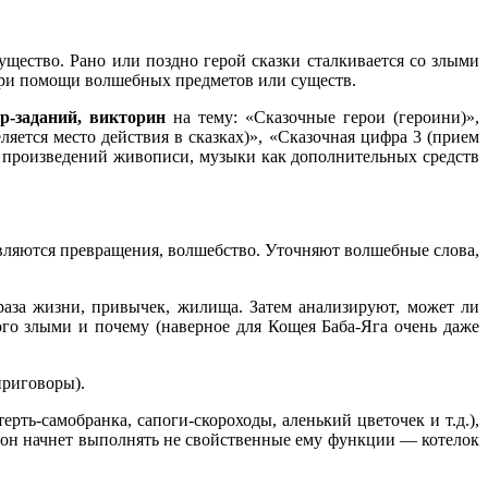
ущество. Рано или поздно герой сказки сталкивается со злыми
 при помощи волшебных предметов или существ.
р-заданий, викторин
на тему: «Сказочные герои (героини)»,
тся место действия в сказках)», «Сказочная цифра 3 (прием
ем произведений живописи, музыки как дополнительных средств
твляются превращения, волшебство. Уточняют волшебные слова,
раза жизни, привычек, жилища. Затем анализируют, может ли
кого злыми и почему (наверное для Кощея Баба-Яга очень даже
приговоры).
рть-самобранка, сапоги-скороходы, аленький цветочек и т.д.),
он начнет выполнять не свойственные ему функции — котелок