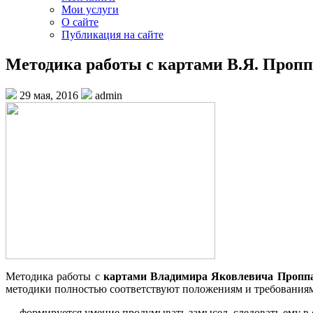
Мои услуги
О сайте
Публикация на сайте
Методика работы с картами В.Я. Пропп
29 мая, 2016
admin
Методика работы с
картами Владимира Яковлевича Пропп
методики полностью соответствуют положениям и требовани
— формируется умение продумывать замысел, следовать ему в 