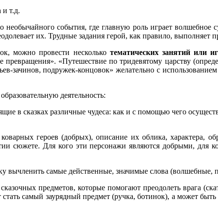
и т.д.
-то необычайного события, где главную роль играет волшебное с
еодолевает их. Трудные задания герой, как правило, выполняет
зок, можно провести несколько
тематических занятий или иг
ревращения». «Путешествие по тридевятому царству (определяе
атьев-зачинов, подружек-концовок» желательно с использовани
 образовательную деятельность:
щие в сказках различные чудеса: как и с помощью чего осущес
оварных героев (добрых), описание их облика, характера, об
витии сюжете. Для кого эти персонажи являются добрыми, для 
ку вычленить самые действенные, значимые слова (волшебные, 
казочных предметов, которые помогают преодолеть врага (скате
ать самый заурядный предмет (ручка, ботинок), а может быть 