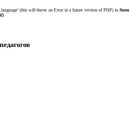
anguage' (this will throw an Error in a future version of PHP) in
/hom
45
педагогов