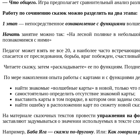
— Что общего.
Игра предполагает сравнительный анализ разл
Работу по сочинению сказок можно разделить на два этапа:
1 этап
— непосредственное
ознакомление с функциями
волше
Начать
занятие можно так: «На лесной полянке в небольшой
познакомимся с ними»
Педагог может взять не все 20, а наиболее часто встречающие
спасается от преследования, борьба, враг побежден, счастливый
Читаете сказку, затем «раскладываете» ее по функциям. Позд
По мере накопления опыта работы с картами и с функциями 
найти знакомые «волшебные карты» в новой, только что 
самостоятельно определить отсутствие знакомой карты;
выставить карты в том порядке, в котором они заданы сю
найти ошибку в расположении карт по сюжету новой ска
На материале сказочных текстов провести
упражнения на фо
заставляют задумываться о значении используемых в тексте сл
Например,
Баба Яга — скажи по-другому
. Или:
Как говорили 