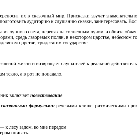
переносит их в сказочный мир. Присказки звучат знаменатель
одготовить аудиторию к слушанию сказки, заинтересовать. Восп
на из лунного света, перевязана солнечным лучом, а обвита обла
горами, средь лазоревых полян, в некотором царстве, небесном
идевятом царстве, тридесятом государстве…
 реальной жизни и возвращает слушателей к реальной действител
ам текло, а в рот не попадало.
очник включает
повествование
.
,
сказочными формулами:
речевыми клише, ритмическими прис
— к лесу задом, ко мне передом.
пером описать.