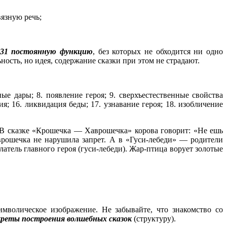
язную речь;
31 постоянную функцию
, без которых не обходится ни одно
ьность, но идея, содержание сказки при этом не страдают.
бные дары; 8. появление героя; 9. сверхъестественные свойства
ия; 16. ликвидация беды; 17. узнавание героя; 18. изобличение
 В сказке «Крошечка — Хаврошечка» корова говорит: «Не ешь
аврошечка не нарушила запрет. А в «Гуси-лебеди» — родители
атель главного героя (гуси-лебеди). Жар-птица ворует золотые
мволическое изображение. Не забывайте, что знакомство со
креты построения волшебных сказок
(структуру).