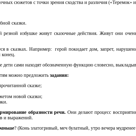
ичных сюжетов с точки зрения сходства и различия («Теремок» 
бной сказки.
 резной избушке живут сказочные действия. Живут они очень
ся в сказках. Например: герой покидает дом, запрет, нарушени
 конец.
нее дети сами находят обозначенную функцию словесно, выклады
детям можно предложить
задания:
прочитанной сказке;
жетом новой сказки;
зки.
рмирование образности речи.
Они делают процесс восприятия 
ов и выражений.
раньше
? (Конь златогривый, меч булатный, утро вечера мудренее 