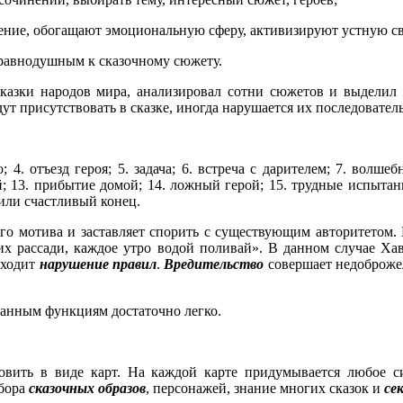
ение, обогащают эмоциональную сферу, активизируют устную св
 равнодушным к сказочному сюжету.
казки народов мира, анализировал сотни сюжетов и выделил
дут присутствовать в сказке, иногда нарушается их последовател
; 4. отъезд героя; 5. задача; 6. встреча с дарителем; 7. волше
ой; 13. прибытие домой; 14. ложный герой; 15. трудные испытан
 или счастливый конец.
го мотива и заставляет спорить с существующим авторитетом.
у их рассади, каждое утро водой поливай». В данном случае Х
сходит
нарушение правил
.
Вредительство
совершает недоброжел
данным функциям достаточно легко.
вить в виде карт. На каждой карте придумывается любое си
бора
сказочных образов
, персонажей, знание многих сказок и
се