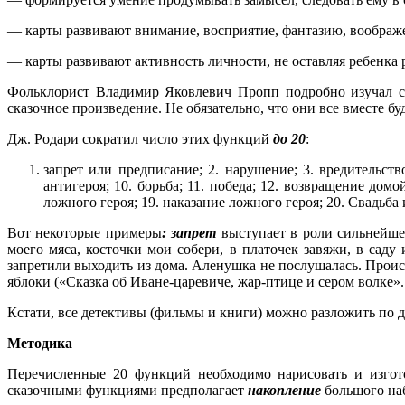
— карты развивают внимание, восприятие, фантазию, воображ
— карты развивают активность личности, не оставляя ребенка
Фольклорист Владимир Яковлевич Пропп подробно изучал с
сказочное произведение. Не обязательно, что они все вместе бу
Дж. Родари сократил число этих функций
до 20
:
запрет или предписание; 2. нарушение; 3. вредительство
антигероя; 10. борьба; 11. победа; 12. возвращение дом
ложного героя; 19. наказание ложного героя; 20. Свадьба
Вот некоторые примеры
: запрет
выступает в роли сильнейше
моего мяса, косточки мои собери, в платочек завяжи, в сад
запретили выходить из дома. Аленушка не послушалась. Прои
яблоки («Сказка об Иване-царевиче, жар-птице и сером волке».
Кстати, все детективы (фильмы и книги) можно разложить по 
Методика
Перечисленные 20 функций необходимо нарисовать и изгото
сказочными функциями предполагает
накопление
большого на