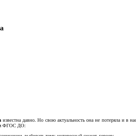
а
а
известна давно. Но свою актуальность она не потеряла и в н
ям ФГОС ДО:
сочинении, выбирать тему, интересный сюжет, героев;