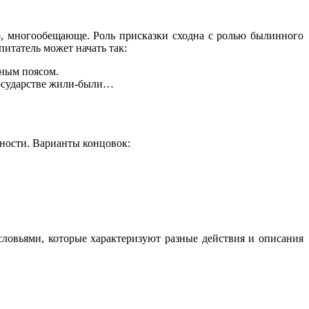
но, многообещающе. Роль присказки сходна с ролью былинного
итатель может начать так:
чным поясом.
 государстве жили-были…
ьности. Варианты концовок:
ловьями, которые характеризуют разные действия и описания