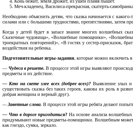
Конь бежит, земля дрожит, из ушей пламя пышет.
Меч-кладенец, Василиса-прекрасная, скатерть-самобранка 
Необходимо объяснить детям, что сказка начинается с какого
силами или с большими трудностями, препятствиями, затем пр
Когда у детей будет в запасе знание многих волшебных ска
Сказочные чудовища», «Волшебные помощники», «Волшебные п
троекратных повторений)», «В гостях у сестер-присказок, бр
воздействия на ребенка.
Подготовительные игры-задания
, которые можно включить в
—
Чудеса в решете.
В процессе этой игры выявляют происходя
предметы и их действие.
— Кто на свете злее всех (добрее всех)?
Выявление злых и к
существовать сказка без таких героев, какова их роль в раз
добрая женщина и верный друг).
—
Заветные слова
.
В процессе этой игры ребята делают попыт
— Что в дороге пригодиться
?
На основе анализа волшебных с
придумывают новые предметы-помощники. Волшебным может ст
как гнездо, сумка, зеркало.