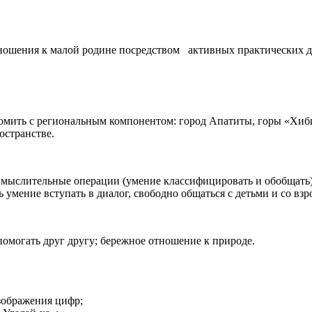
ношения к малой родине посредством активных практических д
омить с региональным компонентом: город Апатиты, горы «Хиби
остранстве.
ь мыслительные операции (умение классифицировать и обобщать)
умение вступать в диалог, свободно общаться с детьми и со вз
помогать друг другу; бережное отношение к природе.
зображения цифр;