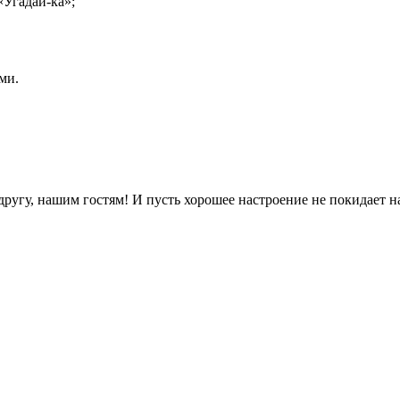
«Угадай-ка»;
ми.
 другу, нашим гостям! И пусть хорошее настроение не покидает н