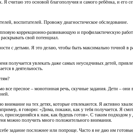
 Я считаю это основой благополучия и самого ребёнка, и его се
телей, воспитателей. Провожу диагностическое обследование.
пповую коррекционно-развивающую и профилактическую работу.
и раскрывать свой потенциал.
ности с детьми. Я это делаю, чтобы быть максимально точной в
меня получается увлекать даже самых неусидчивых детей, привле
ается в деятельность.
етям?
 все пресное – монотонная речь, скучные задания. Дети – они 
 ней.
ю внимание на тех детях, которые отвлекаются. Я активно хвалю
апример, я говорю: «Дима, покажи, как у тебя получается. Я смо
, присоединяйся к нам, как будешь готов». С таким подходом у д
 меня можно получить много положительного внимания.
 себе задание посложнее или попроще. Часто я не даю им готовы