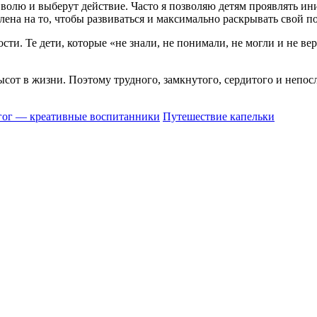
т волю и выберут действие. Часто я позволяю детям проявлять и
влена на то, чтобы развиваться и максимально раскрывать свой п
ости. Те дети, которые «не знали, не понимали, не могли и не ве
сот в жизни. Поэтому трудного, замкнутого, сердитого и непос
гог — креативные воспитанники
Путешествие капельки