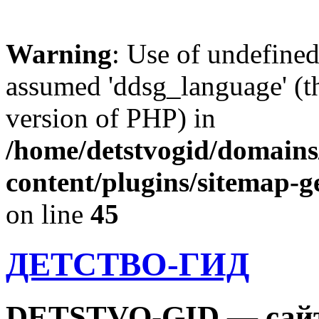
Warning
: Use of undefine
assumed 'ddsg_language' (th
version of PHP) in
/home/detstvogid/domains
content/plugins/sitemap-g
on line
45
ДЕТСТВО-ГИД
DETSTVO-GID — сайт 